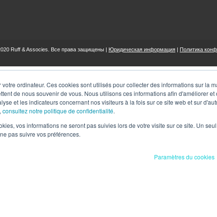
2020 Ruff & Associes. Все права защищены |
Юридическая информация
|
Политика кон
 votre ordinateur. Ces cookies sont utilisés pour collecter des informations sur la 
ttent de nous souvenir de vous. Nous utilisons ces informations afin d'améliorer et
lyse et les indicateurs concernant nos visiteurs à la fois sur ce site web et sur d'au
,
consultez notre politique de confidentialité
.
ookies, vos informations ne seront pas suivies lors de votre visite sur ce site. Un seu
 ne pas suivre vos préférences.
Paramètres du cookies