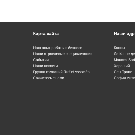
Карта сайта
Наши адр
и
Наш опыт работы в бизнесе
Канны
Наши отраслевые специализации
Ле Канне д
События
Mouans-Sar
Наши новости
Хороший
Группа компаний Ruff et Associés
Сен-Тропе
Свяжитесь с нами
София Ант