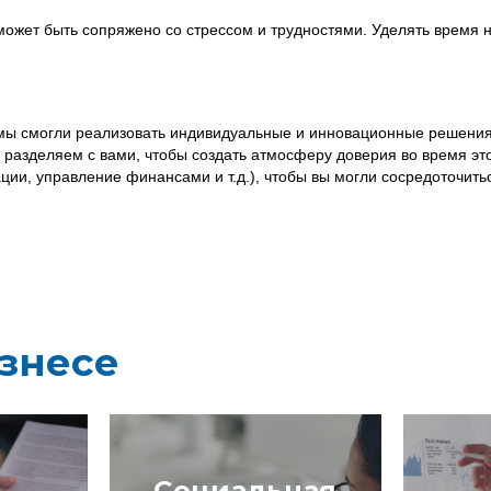
ожет быть сопряжено со стрессом и трудностями. Уделять время
мы смогли реализовать индивидуальные и инновационные решения 
ы разделяем с вами, чтобы создать атмосферу доверия во время э
ации, управление финансами и т.д.), чтобы вы могли сосредоточить
знесе
 наш
!)
Ваша компания сталкивается с
Наши экспе
ашей
широким спектром правовых
помогут вам
Социальная