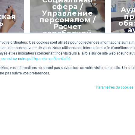
ситуаций и вариантов их
всеми слож
сфера /
я
Ау
решения? Команда
нормативны
Управление
ого
кая
пр
профессиональных юристов и
обеспечить
персоналом /
одится
ь
обя
юридических консультантов
эффективно
Расчет
 вам
компании RUFF & ASSOCIES
управление
а
нять
заработной
готова помочь Вам.
человеческ
платы
 votre ordinateur. Ces cookies sont utilisés pour collecter des informations sur la 
См. подробнее
См. под
ttent de nous souvenir de vous. Nous utilisons ces informations afin d'améliorer et
lyse et les indicateurs concernant nos visiteurs à la fois sur ce site web et sur d'au
,
consultez notre politique de confidentialité
.
ookies, vos informations ne seront pas suivies lors de votre visite sur ce site. Un seu
 ne pas suivre vos préférences.
RUFF & ASSOCIÉS может
Разработка 
помочь вам создать
CIÉS
поиск фина
Paramètres du cookies
инструменты, необходимые
вить
и разработк
для мониторинга бизнеса и
соблюдени
получения четкого
нг и
Создание и
администра
представления о ситуации,
я,
поглощение
Ц
,
формальнос
чтобы вы могли более
ризация
предприятий
работы ком
эффективно управлять
поможем Ва
бизнесом и определять
Ваш проект 
корпоративную стратегию.