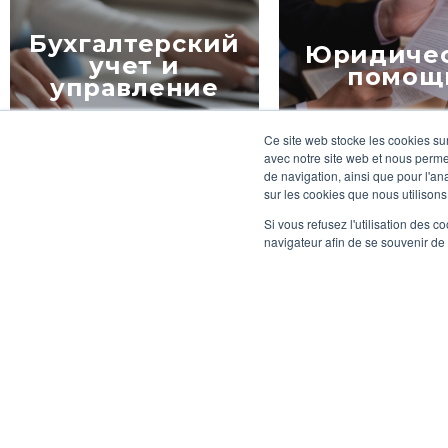
фирмой, вы получаете
возможность пользоватьс
Бухгалтерский
услугами дипломированн
Юридичес
учет и
бухгалтера, который нах
помощ
управление
рядом с вами и помогает
лучше понимать и выпол
свои бухгалтерские
Ce site web stocke les cookies sur
обязательства.
avec notre site web et nous perme
de navigation, ainsi que pour l'ana
См. подробнее
sur les cookies que nous utilisons
Si vous refusez l'utilisation des c
navigateur afin de se souvenir de
Компания RUFF & ASSO
может помочь Вам напра
процесс принятия
Консалти
стратегических и
Оценка бизнеса
стратеги
управленческих решений
и Due diligence
реструкту
проведя оценку Вашей
компании.
См. подробнее