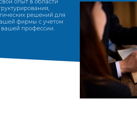
вой опыт в области
труктурирования,
егических решений для
ашей фирмы с учетом
 вашей профессии.