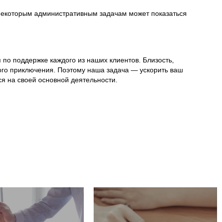
 некоторым административным задачам может показаться
по поддержке каждого из наших клиентов. Близость,
того приключения. Поэтому наша задача — ускорить ваш
ся на своей основной деятельности.
рты и юристы
Понимание бухгалтерской и
 разобраться со
финансовой информации