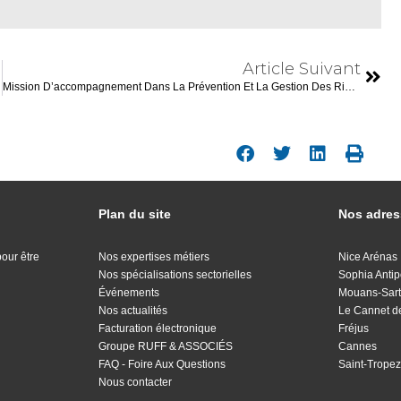
Article Suivant
Mission D’accompagnement Dans La Prévention Et La Gestion Des Risques Professionnels
Plan du site
Nos adre
pour être
Nos expertises métiers
Nice Arénas
Nos spécialisations sectorielles
Sophia Antip
Événements
Mouans-Sar
Nos actualités
Le Cannet d
Facturation électronique
Fréjus
Groupe RUFF & ASSOCIÉS
Cannes
FAQ - Foire Aux Questions
Saint-Trope
Nous contacter