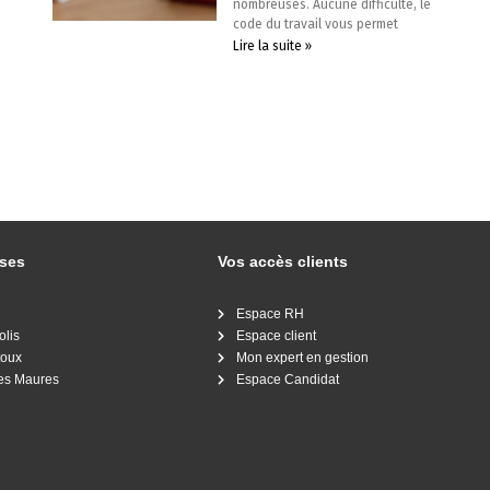
nombreuses. Aucune difficulté, le
code du travail vous permet
Lire la suite »
sses
Vos accès clients
Espace RH
olis
Espace client
toux
Mon expert en gestion
es Maures
Espace Candidat
z