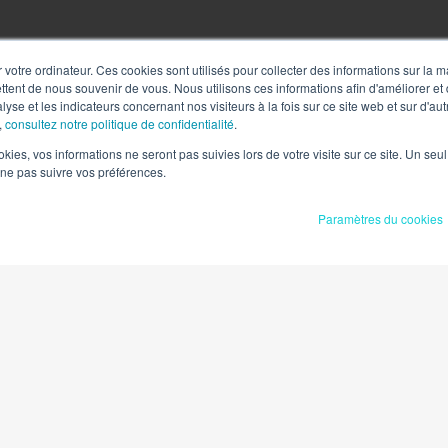
 votre ordinateur. Ces cookies sont utilisés pour collecter des informations sur la 
ttent de nous souvenir de vous. Nous utilisons ces informations afin d'améliorer et
lyse et les indicateurs concernant nos visiteurs à la fois sur ce site web et sur d'au
,
consultez notre politique de confidentialité
.
ookies, vos informations ne seront pas suivies lors de votre visite sur ce site. Un seu
 ne pas suivre vos préférences.
Paramètres du cookies
ight 2000-2020 Ruff & Associes. Tous droits réservés |
Mentions légales
|
Politique de confid