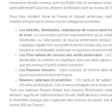
convention fiscale conclue avec les États-Unis et certaines mesure
particulièrement pour les citoyens américains tant au niveau de l’
Vous êtes résident fiscal de France et citoyen américain, sa
matière d’impôt sur le revenu sur les catégories suivantes :
Les Intérêts, dividendes, redevances de source américa
et trust:
La Convention prévoit expressément qu’un résiden
dividendes ou redevances de source américaine lorsqu’il
s’applique également aux prélèvements sociaux dus sur le
lorsque le contribuable américain en question ne percevrait
Les Plus-values de cession des actifs américains
: La 
dividendes ou intérêts et s’applique donc aux plus-values 
que les revenus d’actifs soient exonérés !
Les Revenus fonciers :
Sans surprise, et comme dans de
seront exonéré d’impôt en France.
Revenus salariaux et assimilés.
– On parle ici de salair
retraites américaines. Ces revenus échapperont à toute im
Tous ces cadeaux fiscaux dédiés aux citoyens Américains réside
déclarer auprès de l’administration fiscale fédérale leurs revenu
la chandelle, puisque que s’agissant des revenus du passif, ces
contre 30% en France !