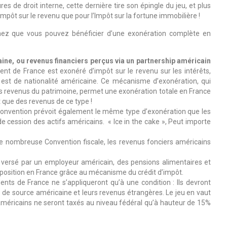
s de droit interne, cette dernière tire son épingle du jeu, et plus
impôt sur le revenu que pour l’Impôt sur la fortune immobilière !
chez que vous pouvez bénéficier d’une exonération complète en
ine, ou revenus financiers perçus via un partnership américain
t de France est exonéré d’impôt sur le revenu sur les intérêts,
 est de nationalité américaine. Ce mécanisme d’exonération, qui
s revenus du patrimoine, permet une exonération totale en France
 que des revenus de ce type !
Convention prévoit également le même type d’exonération que les
de cession des actifs américains. « Ice in the cake », Peut importe
 nombreuse Convention fiscale, les revenus fonciers américains
e versé par un employeur américain, des pensions alimentaires et
position en France grâce au mécanisme du crédit d’impôt.
nts de France ne s’appliqueront qu’à une condition : Ils devront
s de source américaine et leurs revenus étrangères. Le jeu en vaut
 américains ne seront taxés au niveau fédéral qu’à hauteur de 15%