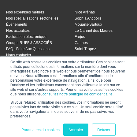
Nos expertises métiers
Nice Arénas
Nos spécialisations sectorielles
Sophia Antipolis
Événements
Mouans-Sartoux
Nos actualités
Le Cannet des Maures
Facturation électronique
Fréjus
Groupe RUFF & ASSOCIÉS
Cannes
FAQ - Foire Aux Questions
Saint-Tropez
Nous contacter
Ce site web stocke les cookies sur votre ordinateur. Ces cookies sont
utilisés pour collecter des informations sur la manière dont vous
interagissez avec notre site web et nous permettent de nous souvenir
de vous. Nous utilisons ces informations afin d'améliorer et de
Vos accès clients
personnaliser votre expérience de navigation, ainsi que pour
l'analyse et les indicateurs concernant nos visiteurs à la fois sur ce
site web et sur d'autres supports. Pour en savoir plus sur les cookies
Espace RH
que nous utilisons,
consultez notre politique de confidentialité
.
Espace client
Si vous refusez l'utilisation des cookies, vos informations ne seront
Mon expert en gestion
pas suivies lors de votre visite sur ce site. Un seul cookie sera utilisé
Espace Candidat
dans votre navigateur afin de se souvenir de ne pas suivre vos
préférences.
© Copyright 2000-2020 Ruff & Associes. Tous droits réservés |
Mentions
Paramètres du cookies
Accepter
Refuser
légales
|
Politique de confidentialité