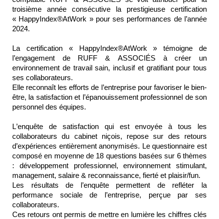
troisième année consécutive la prestigieuse certification
« HappyIndex®AtWork » pour ses performances de l’année
2024.
La certification « HappyIndex®AtWork » témoigne de
l’engagement de
RUFF & ASSOCIÉS
à créer un
environnement de travail sain, inclusif et gratifiant pour
tous
ses collaborateurs.
Elle reconnaît les efforts de l’entreprise pour favoriser le bien-
être, la satisfaction et l’épanouissement professionnel de son
personnel
des équipes.
L’enquête de
satisfaction
qui est envoyée à tous les
collaborateurs
du cabinet
niçois
, repose sur des retours
d’expériences
entièrement
anonymisés
.
Le questionnaire est
composé en moyenne de 18 questions
basées
sur
6
thèmes
:
développement
professionnel, environnement stimulant,
management, salaire & reconnaissance, fierté et plaisir/fun.
Les résultats de l’enquête permettent de
refléter
la
perfo
rmance socia
l
e
de
l’entreprise
,
perçue
par ses
collaborateurs.
Ces
retours
ont permis de mettre en
lumière
les chiffres clés