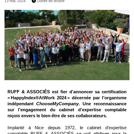
13 mai, 2024
Durée de lecture
RUFF & ASSOCIÉS est fier d’annoncer
sa certification
« HappyIndex®AtWork 2024 » décerné
e
par l’organisme
indépendant
ChooseM
y
Company
.
Une reconnaissance
sur l’engagement du cabinet d’expertise
comptable
niçois
envers le bien-être de ses collaborateurs.
Implanté à Nice depuis 1972,
le cabinet d’expertise
comptable
RUFF & ASSOCIÉS se voit attribuer pour la