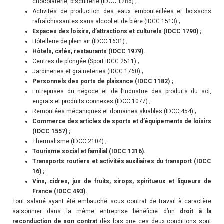
chocolaterie, biscuiterie (IDCC 1286) ;
Activités de production des eaux embouteillées et boissons
rafraîchissantes sans alcool et de bière (IDCC 1513) ;
Espaces des loisirs, d’attractions et culturels (IDCC 1790) ;
Hôtellerie de plein air (IDCC 1631) ;
Hôtels, cafés, restaurants (IDCC 1979).
Centres de plongée (Sport IDCC 2511) ;
Jardineries et graineteries (IDCC 1760) ;
Personnels des ports de plaisance (IDCC 1182) ;
Entreprises du négoce et de l’industrie des produits du sol,
engrais et produits connexes (IDCC 1077) ;
Remontées mécaniques et domaines skiables (IDCC 454) ;
Commerce des articles de sports et d’équipements de loisirs
(IDCC 1557) ;
Thermalisme (IDCC 2104) ;
Tourisme social et familial (IDCC 1316).
Transports routiers et activités auxiliaires du transport (IDCC
16) ;
Vins, cidres, jus de fruits, sirops, spiritueux et liqueurs de
France (IDCC 493).
Tout salarié ayant été embauché sous contrat de travail à caractère
saisonnier dans la même entreprise bénéficie d’un
droit à la
reconduction de son contrat
dès lors que ces deux conditions sont