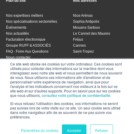
Plan du site
Nos adresses
Nos expertises métiers
Nice Arénas
Nos spécialisations sectorielles
Sophia Antipolis
Événements
Mouans-Sartoux
Nos actualités
Le Cannet des Maures
Facturation électronique
Fréjus
Groupe RUFF & ASSOCIÉS
Cannes
FAQ - Foire Aux Questions
Saint-Tropez
Nous contacter
Ce site web stocke les cookies sur votre ordinateur. Ces cookies sont
utilisés pour collecter des informations sur la manière dont vous
interagissez avec notre site web et nous permettent de nous souvenir
de vous. Nous utilisons ces informations afin d'améliorer et de
Vos accès clients
personnaliser votre expérience de navigation, ainsi que pour
l'analyse et les indicateurs concernant nos visiteurs à la fois sur ce
site web et sur d'autres supports. Pour en savoir plus sur les cookies
Espace RH
que nous utilisons,
consultez notre politique de confidentialité
.
Espace client
Si vous refusez l'utilisation des cookies, vos informations ne seront
Mon expert en gestion
pas suivies lors de votre visite sur ce site. Un seul cookie sera utilisé
Espace Candidat
dans votre navigateur afin de se souvenir de ne pas suivre vos
préférences.
© Copyright 2000-2020 Ruff & Associes. Tous droits réservés |
Mentions
Paramètres du cookies
Accepter
Refuser
légales
|
Politique de confidentialité