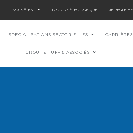
VOUS ÊTES…
FACTURE ÉLECTRONIQUE
JE RÉGLE M
SPÉCIALISATIONS SECTORIELLES
CARRIÈRES
GROUPE RUFF & ASSOCIÉS