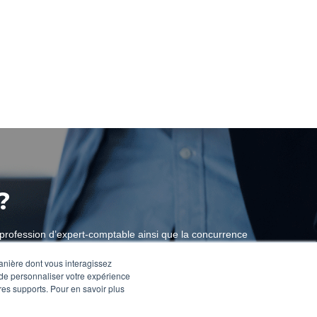
?
 profession d’expert-comptable ainsi que la concurrence
si nous poursuivions ensemble cette quête ? Echangeons
manière dont vous interagissez
es demeure un incontestable atout pour contribuer à la
 de personnaliser votre expérience
tres supports. Pour en savoir plus