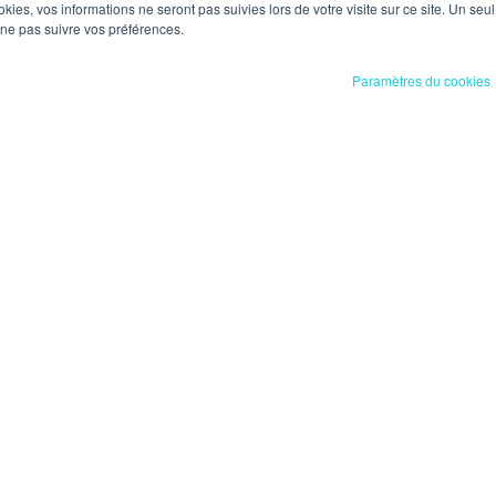
ookies, vos informations ne seront pas suivies lors de votre visite sur ce site. Un seu
Nous contacter
 ne pas suivre vos préférences.
Paramètres du cookies
Plan du site
Nos adre
pour être
Nos expertises métiers
Nice Arénas
Nos spécialisations sectorielles
Sophia Antip
Événements
Mouans-Sar
Nos actualités
Le Cannet d
Facturation électronique
Fréjus
Groupe RUFF & ASSOCIÉS
Cannes
FAQ - Foire Aux Questions
Saint-Trope
Nous contacter