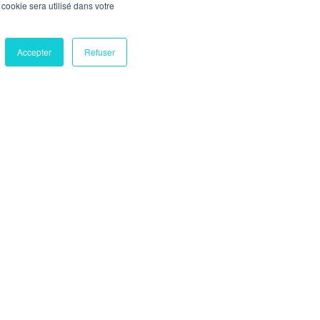
l cookie sera utilisé dans votre
Accepter
Refuser
sses
Vos accès clients
Espace RH
olis
Espace client
toux
Mon expert en gestion
es Maures
Espace Candidat
z