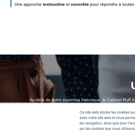
Une approche
instructive
et
concrète
pour répondre à toutes vo
Au-delà de notre expertise historique, le Cabinet Ruff
croissante sur le marché ne font que conforter notre 
Ce site web stocke les cookies sur
sur vos envies les plus folles et menons-les à bien. 
avec notre site web et nous perme
de navigation, ainsi que pour l'ana
sur les cookies que nous utilisons