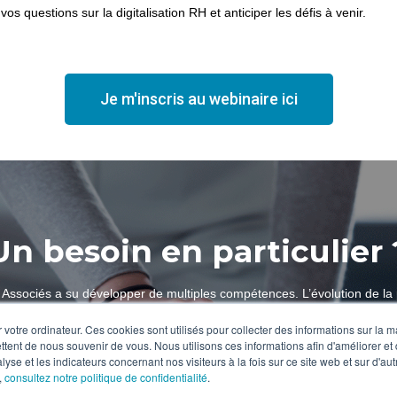
s questions sur la digitalisation RH et anticiper les défis à venir.
Je m'inscris au webinaire ici
Un besoin en particulier 
 & Associés a su développer de multiples compétences. L’évolution de la
besoin de nous surpasser et d’en apprendre chaque jour davantage. Et 
 votre ordinateur. Ces cookies sont utilisés pour collecter des informations sur la 
En France comme à l’international, l’appui de notre réseau de partenair
ttent de nous souvenir de vous. Nous utilisons ces informations afin d'améliorer et
réussite de vos projets.
lyse et les indicateurs concernant nos visiteurs à la fois sur ce site web et sur d'au
,
consultez notre politique de confidentialité
.