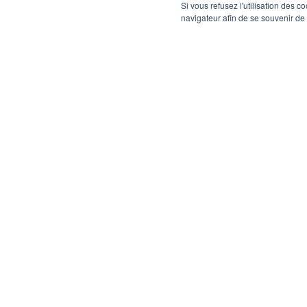
Si vous refusez l'utilisation des c
navigateur afin de se souvenir de
Notre newsletter
Abonnez-vous à notre newsletter pour recevoir nos derniers articles ainsi que 
prévenu(e) des événements à venir.