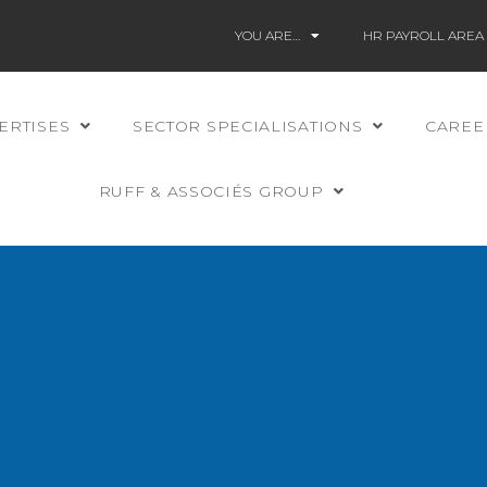
YOU ARE…
HR PAYROLL AREA
ERTISES
SECTOR SPECIALISATIONS
CAREE
RUFF & ASSOCIÉS GROUP